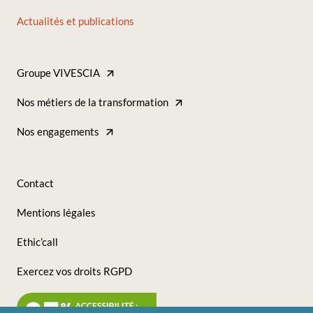
Actualités et publications
Footer
-
Groupe VIVESCIA
Accès
Footer
Nos métiers de la transformation
Direct
-
Nos engagements
(Ingrédients)
Tous
nos
Contact
sites
Footer
Mentions légales
(Ingrédients)
-
Ethic’call
Nous
Exercez vos droits RGPD
suivre
(Ingrédients)