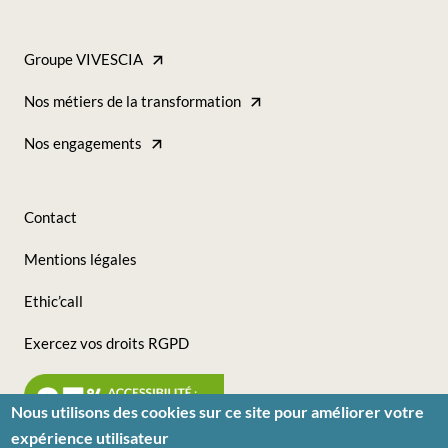
Footer
-
Groupe VIVESCIA
Accès
Footer
Nos métiers de la transformation
Direct
-
Nos engagements
(Ingrédients)
Tous
nos
Contact
sites
Footer
Mentions légales
(Ingrédients)
-
Ethic’call
Nous
Exercez vos droits RGPD
suivre
(Ingrédients)
Nous utilisons des cookies sur ce site pour améliorer votre
expérience utilisateur